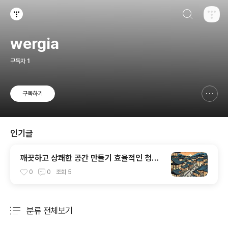
검색하기
티스토리
wergia
구독자
1
구독하기
신고하기 레이어
열기
인기글
깨끗하고 상쾌한 공간 만들기 효율적인 청소
비법
0
0
조회
5
분류 전체보기
주요 글 목록