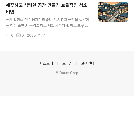
깨끗하고 상쾌한 공간 만들기 효율적인 청소
비법
글 내용
목차 1. 청소 전 마음가짐과 준비 2. 시간과 공간을 절약하
는 정리 습관 3. 구역별 청소 계획 세우기 4. 청소 도구 제
대로 활용하기 5. 최소한의 노력으로 최대 효과 내는 청소
작성시간
0
0
2025. 11. 7.
팁 6. 오염별 맞춤 청소 솔루션 7. 청소 후 유지 관리의 중요
성 8. 나만의 청소 루틴 만들기 청소 계획 수립의 중요성효
율적인 청소는 단순히 먼지를 닦아내는 것을 넘어, 정돈되
고 쾌적한 생활 환경을 만드는 첫걸음입니다. 체계적인 계
획 없이 시작하면 시간과 에너지만 낭비하고 만족스러운
의안내
티스토리
로그인
고객센터
결과를 얻기 어렵습니다. 따라서 청소를 시작하기 전에 명
© Daum Corp.
확한 목표와 우선순위를 설정하는 것이 매우 중요합니다.
어떤 공간을 청소할 것인지, 어느 정도의 시간을 투자할 것
인지, 그리고 어떤 도구를 사용할 것인지 미리 생각해 두면
더..