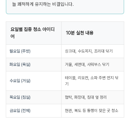
늘 쾌적하게 유지하는 비결입니다.
요일별 집중 청소 아이디
10분 실천 내용
어
월요일 (주방)
싱크대, 수도꼭지, 조리대 닦기
화요일 (욕실)
거울, 세면대, 샤워부스 닦기
테이블, 리모컨, 소파 주변 먼지 닦
수요일 (거실)
기
목요일 (침실)
협탁, 화장대, 침대 옆 정리
금요일 (전체)
현관, 복도 등 통행이 잦은 곳 청소