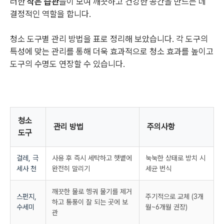
러한
작은 습관
들이 모여 깨끗하고 건강한 공간을 만드는 데
결정적인 역할을 합니다.
청소 도구별 관리 방법을 표로 정리해 보았습니다. 각 도구의
특성에 맞는 관리를 통해 더욱 효과적으로 청소 효과를 높이고
도구의 수명도 연장할 수 있습니다.
청소
관리 방법
주의사항
도구
걸레, 극
사용 후 즉시 세탁하고 햇볕에
눅눅한 상태로 방치 시
세사 천
완전히 말리기
세균 번식
깨끗한 물로 헹궈 물기를 제거
스펀지,
주기적으로 교체 (3개
하고 통풍이 잘 되는 곳에 보
수세미
월~6개월 권장)
관