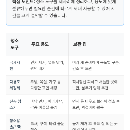
핵심 포인트:
청소 도구를 제자리에 정리하고, 용도에 맞게
분류해두면 필요한 순간에 빠르게 꺼내 사용할 수 있어 시
간을 크게 절약할 수 있습니다.
청소
주요 용도
보관 팁
도구
극세사
먼지 제거, 얼룩 닦기,
여러 개 준비하여 용도별 구분,
천
광택 내기
건조 후 보관
다용도
주방, 욕실, 가구 등
직사광선 피하고 서늘한 곳에
세정제
다양한 표면 세정
보관, 분무기 형태 추천
진공 청
바닥 먼지, 머리카락,
먼지 통 비우고 브러쉬 청소 후
소기
각종 이물질 흡입
보관, 벽걸이형 활용
청소용
틈새, 구석, 타일 줄눈
물기 제거 후 통풍 잘 되는 곳
솔/브러
청소
에 걸어서 보관