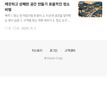
깨끗하고 상쾌한 공간 만들기 효율적인 청소
비법
글 내용
목차 1. 청소 전 마음가짐과 준비 2. 시간과 공간을 절약하
는 정리 습관 3. 구역별 청소 계획 세우기 4. 청소 도구 제
대로 활용하기 5. 최소한의 노력으로 최대 효과 내는 청소
작성시간
0
0
2025. 11. 7.
팁 6. 오염별 맞춤 청소 솔루션 7. 청소 후 유지 관리의 중요
성 8. 나만의 청소 루틴 만들기 청소 계획 수립의 중요성효
율적인 청소는 단순히 먼지를 닦아내는 것을 넘어, 정돈되
고 쾌적한 생활 환경을 만드는 첫걸음입니다. 체계적인 계
획 없이 시작하면 시간과 에너지만 낭비하고 만족스러운
의안내
티스토리
로그인
고객센터
결과를 얻기 어렵습니다. 따라서 청소를 시작하기 전에 명
© Daum Corp.
확한 목표와 우선순위를 설정하는 것이 매우 중요합니다.
어떤 공간을 청소할 것인지, 어느 정도의 시간을 투자할 것
인지, 그리고 어떤 도구를 사용할 것인지 미리 생각해 두면
더..