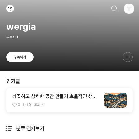
검색하기
티스토리
wergia
구독자
1
구독하기
신고하기 레이어
열기
인기글
깨끗하고 상쾌한 공간 만들기 효율적인 청소
비법
0
0
조회
4
분류 전체보기
주요 글 목록